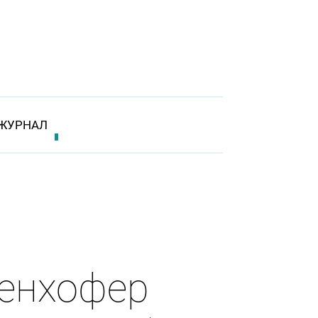
ЖУРНАЛ
сенхофер