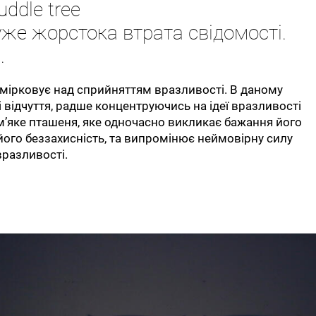
uddle tree
уже жорстока втрата свідомості.
.
змірковує над сприйняттям вразливості. В даному
 відчуття, радше концентруючись на ідеї вразливості
е м’яке пташеня, яке одночасно викликає бажання його
 його беззахисність, та випромінює неймовірну силу
вразливості.