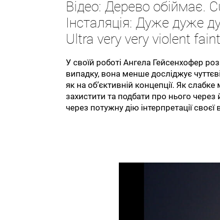
Відео: Дерево обіймає. C
Інсталяція: Дуже дуже д
Ultra very very violent faint
У своїй роботі Ангела Гейсенхофер ро
випадку, вона менше досліджує чуттєві
як на об’єктивній концепції. Як слабк
захистити та подбати про нього через
через потужну дію інтерпретації своєї 